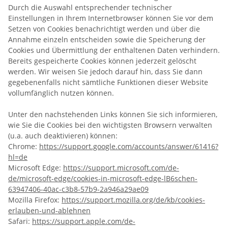
Durch die Auswahl entsprechender technischer
Einstellungen in Ihrem Internetbrowser können Sie vor dem
Setzen von Cookies benachrichtigt werden und über die
Annahme einzeln entscheiden sowie die Speicherung der
Cookies und Übermittlung der enthaltenen Daten verhindern.
Bereits gespeicherte Cookies können jederzeit gelöscht
werden. Wir weisen Sie jedoch darauf hin, dass Sie dann
gegebenenfalls nicht sämtliche Funktionen dieser Website
vollumfänglich nutzen können.
Unter den nachstehenden Links können Sie sich informieren,
wie Sie die Cookies bei den wichtigsten Browsern verwalten
(u.a. auch deaktivieren) können:
Chrome:
https://support.google.com/accounts/answer/61416?
hl=de
Microsoft Edge:
https://support.microsoft.com/de-
de/microsoft-edge/cookies-in-microsoft-edge-lB6schen-
63947406-40ac-c3b8-57b9-2a946a29ae09
Mozilla Firefox:
https://support.mozilla.org/de/kb/cookies-
erlauben-und-ablehnen
Safari:
https://support.apple.com/de-