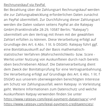
Rechnungskauf via PayPal
Bei Bezahlung über die Zahlungsart Rechnungskauf werden
die zur Zahlungsabwicklung erforderlichen Daten zunächst
an PayPal übermittelt. Zur Durchführung dieser Zahlungsart
werden die Daten sodann seitens PayPal an die Ratepay
GmbH (Franklinstraße 28-29, 10587 Berlin; "Ratepay")
übermittelt um den Vertrag mit Ihnen mit der gewählten
Zahlart erfüllen zu können. Diese Verarbeitung erfolgt auf
Grundlage des Art. 6 Abs. 1 lit. b DSGVO. Ratepay führt ggf.
eine Bonitätsauskunft auf der Basis mathematisch-
statistischer Verfahren (Wahrscheinlichkeits- bzw. Score -
Werte) unter Nutzung von Auskunfteien durch nach bereits
oben beschriebenen Ablauf. Die Datenverarbeitung dient
dem Zweck der Bonitätsprüfung für eine Vertragsanbahnung.
Die Verarbeitung erfolgt auf Grundlage des Art. 6 Abs. 1 lit. f
DSGVO aus unserem überwiegenden berechtigten Interesse
am Schutz vor Zahlungsausfall, wenn Ratepay in Vorleistung
geht. Weitere Informationen zum Datenschutz und welche
Auskunfteien Ratpay verwenden finden Sie unter
https://www.ratepay.com/legal-payment-dataprivacy/
und
https://www.ratepay.com/legal-payment-creditagencies/
.