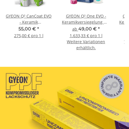
GYEON Q² CanCoat EVO
GYEON Q² One EVO -
GY
- Keramik
Keramikversiegelung mit
Kera
Sprühversiegelung mit
24 Mon Standzeit
3
55,00 €
*
ab
49,00 €
*
12 Mon Standzeit 200 ml
275,00 € pro 1 l
1.633,33 € pro 1 l
2
Weitere Variationen
We
erhältlich.