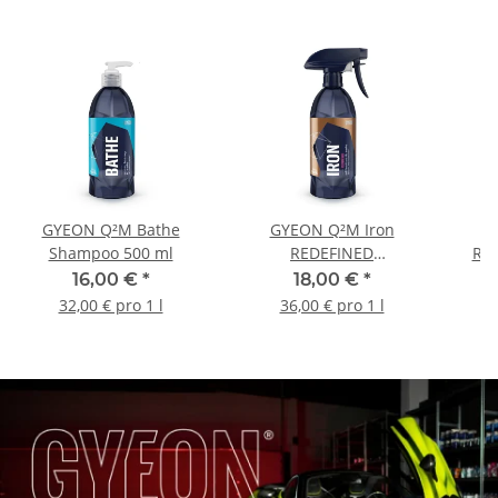
GYEON Q²M Bathe
GYEON Q²M Iron
Shampoo 500 ml
REDEFINED
RED
Flugrostentferner 500 ml
Tee
16,00 €
*
18,00 €
*
32,00 € pro 1 l
36,00 € pro 1 l