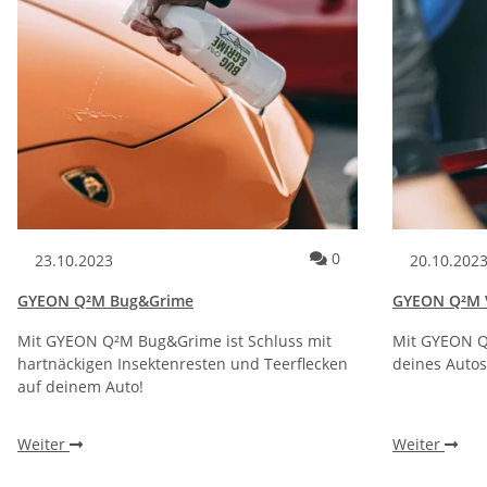
Kommentare zum Ar
0
23.10.2023
20.10.202
GYEON Q²M Bug&Grime
GYEON Q²M V
Mit GYEON Q²M Bug&Grime ist Schluss mit
Mit GYEON Q²
hartnäckigen Insektenresten und Teerflecken
deines Auto
auf deinem Auto!
Weiter
Weiter