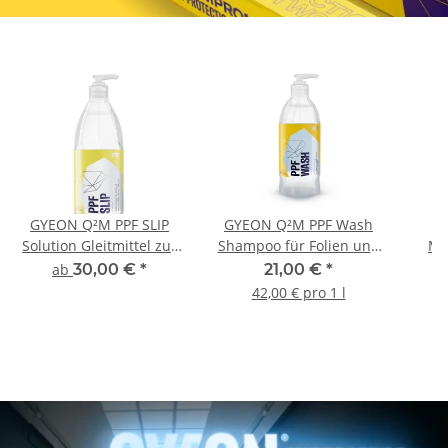
GYEON Q²M PPF SLIP
GYEON Q²M PPF Wash
Solution Gleitmittel zur
Shampoo für Folien und
Ma
PPF Installation
Wraps 500 ml
Spr
ab
30,00 €
*
21,00 €
*
Foli
42,00 € pro 1 l