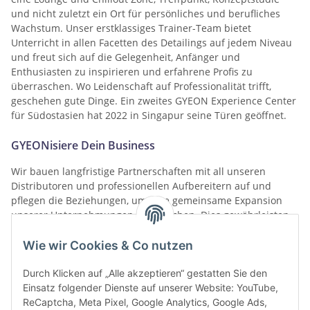
und nicht zuletzt ein Ort für persönliches und berufliches
Wachstum. Unser erstklassiges Trainer-Team bietet
Unterricht in allen Facetten des Detailings auf jedem Niveau
und freut sich auf die Gelegenheit, Anfänger und
Enthusiasten zu inspirieren und erfahrene Profis zu
überraschen. Wo Leidenschaft auf Professionalität trifft,
geschehen gute Dinge. Ein zweites GYEON Experience Center
für Südostasien hat 2022 in Singapur seine Türen geöffnet.
GYEONisiere Dein Business
Wir bauen langfristige Partnerschaften mit all unseren
Distributoren und professionellen Aufbereitern auf und
pflegen die Beziehungen, um eine gemeinsame Expansion
unserer Unternehmungen zu erreichen. Dies gewährleisten
wir nicht nur durch die Bereitstellung der erstklassigen
GYEON Produkte und Accessoires, sondern auch durch
Wie wir Cookies & Co nutzen
hochwertige Werbematerialien und gezielte Unterstützung
über unseren Kundenservice, eine Smartphone-App und
Durch Klicken auf „Alle akzeptieren“ gestatten Sie den
diverse Social-Media-Kanäle.
Einsatz folgender Dienste auf unserer Website: YouTube,
ReCaptcha, Meta Pixel, Google Analytics, Google Ads,