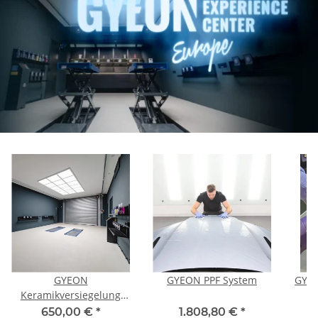
GYEON
GYEON PPF System
GYEO
Keramikversiegelung
System - Training
650,00 €
*
1.808,80 €
*