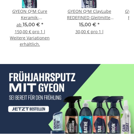
GYEON Q²M Cure
GYEON Q²M ClayLube
GYE
Keramik-
REDEFINED Gleitmittel
RE
Sprühversiegelung
für Reinigungsknete 500
Spr
ab
15,00 €
*
15,00 €
*
ml
mat
150,00 € pro 1 l
30,00 € pro 1 l
Weitere Variationen
erhältlich.