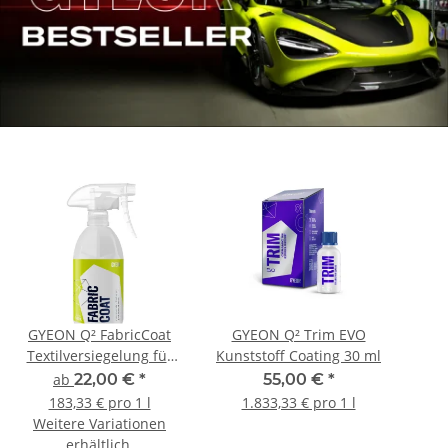
GYEON Q² FabricCoat
GYEON Q² Trim EVO
Textilversiegelung für
Kunststoff Coating 30 ml
Stoffe und Verdecke
ab
22,00 €
*
55,00 €
*
183,33 € pro 1 l
1.833,33 € pro 1 l
Weitere Variationen
erhältlich.