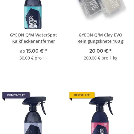
GYEON Q²M WaterSpot
GYEON Q²M Clay EVO
Kalkfleckenentferner
Reinigungsknete 100 g
ab
15,00 €
*
20,00 €
*
30,00 € pro 1 l
200,00 € pro 1 kg
KONZENTRAT
BESTSELLER