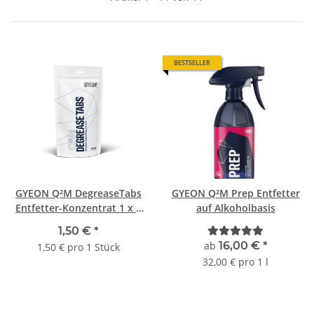
BESTSELLER
GYEON Q²M DegreaseTabs
GYEON Q²M Prep Entfetter
Entfetter-Konzentrat 1 x 2
auf Alkoholbasis
Stück
1,50 €
*
ab
16,00 €
*
1,50 € pro 1 Stück
32,00 € pro 1 l