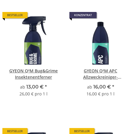
BESTSELLER
KONZENTRAT
GYEON Q²M Bug&Grime
GYEON Q²M APC
Insektenentferner
Allzweckreiniger-
Konzentrat
ab
13,00 €
*
ab
16,00 €
*
26,00 € pro 1 l
16,00 € pro 1 l
BESTSELLER
BESTSELLER