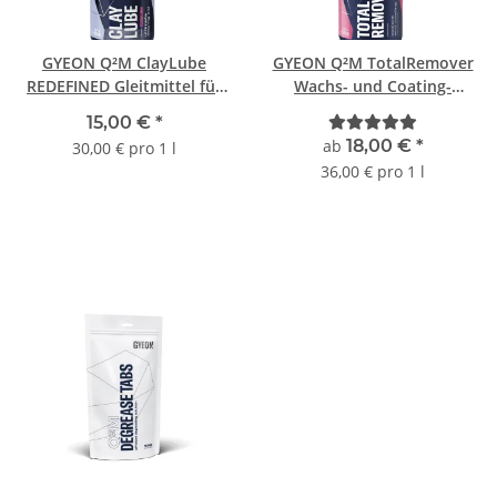
GYEON Q²M ClayLube
GYEON Q²M TotalRemover
REDEFINED Gleitmittel für
Wachs- und Coating-
Reinigungsknete 500 ml
Entferner
15,00 €
*
ab
18,00 €
*
30,00 € pro 1 l
36,00 € pro 1 l