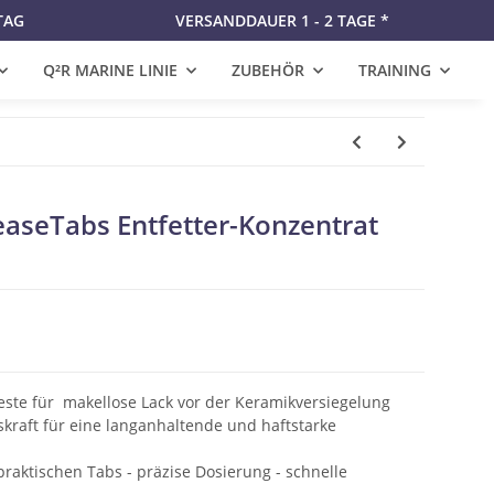
TAG
VERSANDDAUER 1 - 2 TAGE *
Q²R MARINE LINIE
ZUBEHÖR
TRAINING
seTabs Entfetter-Konzentrat
reste für makellose Lack vor der Keramikversiegelung
skraft für eine langanhaltende und haftstarke
raktischen Tabs - präzise Dosierung - schnelle