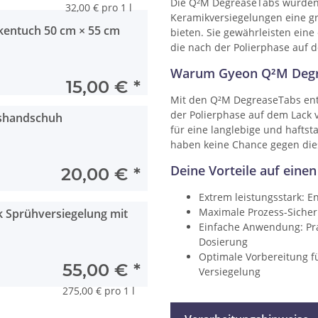
Die Q²M DegreaseTabs wurden
32,00 € pro 1 l
Keramikversiegelungen eine gr
kentuch 50 cm × 55 cm
bieten. Sie gewährleisten eine 
die nach der Polierphase auf d
Warum Gyeon Q²M Degr
15,00 €
*
Mit den Q²M DegreaseTabs entf
der Polierphase auf dem Lack 
gshandschuh
für eine langlebige und haftst
haben keine Chance gegen die
Deine Vorteile auf einen 
20,00 €
*
Extrem leistungsstark: En
Maximale Prozess-Sicherh
 Sprühversiegelung mit
Einfache Anwendung: Pra
Dosierung
Optimale Vorbereitung fü
55,00 €
*
Versiegelung
275,00 € pro 1 l