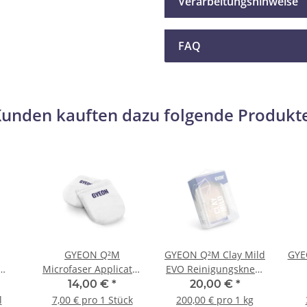
Verarbeitungshinweise
FAQ
unden kauften dazu folgende Produkt
GYEON Q²M
GYEON Q²M Clay Mild
GYE
Microfaser Applicator
EVO Reinigungsknete
ger
EVO 2er Pack
mild 100 g
14,00 €
*
20,00 €
*
Rei
l
7,00 € pro 1 Stück
200,00 € pro 1 kg