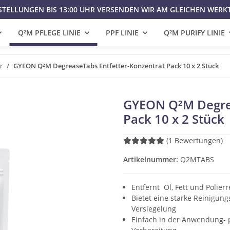
STELLUNGEN BIS 13:00 UHR VERSENDEN WIR AM GLEICHEN WERK
Q²M PFLEGE LINIE
PPF LINIE
Q²M PURIFY LINIE
r
GYEON Q²M DegreaseTabs Entfetter-Konzentrat Pack 10 x 2 Stück
GYEON Q²M Degrea
Pack 10 x 2 Stück
(1 Bewertungen)
Artikelnummer:
Q2MTABS
Entfernt Öl, Fett und Polier
Bietet eine starke Reinigung
Versiegelung
Einfach in der Anwendung- p