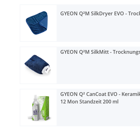
GYEON Q²M SilkDryer EVO - Troc
GYEON Q²M SilkMitt - Trocknun
GYEON Q² CanCoat EVO - Keramik
12 Mon Standzeit 200 ml