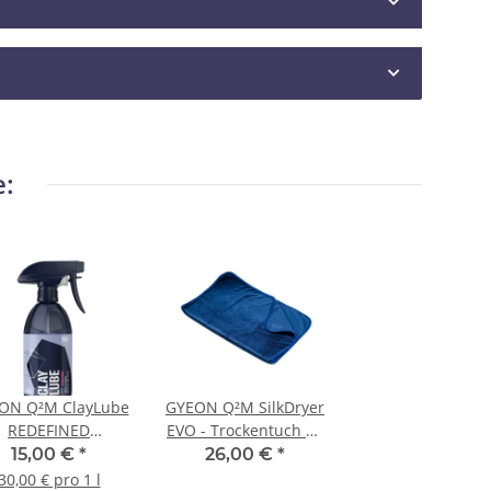
e:
ON Q²M ClayLube
GYEON Q²M SilkDryer
REDEFINED
EVO - Trockentuch 70
Gleitmittel für
cm × 90 cm
15,00 €
*
26,00 €
*
nigungsknete 500
30,00 € pro 1 l