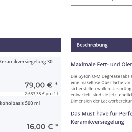
Beschreibung
Keramikversiegelung 30
Maximale Fett- und Ölen
Die Gyeon Q²M DegreaseTabs si
eine makellose Oberfläche vor
79,00 €
*
sicherstellen wollen. Ursprüngl
2.633,33 € pro 1 l
entwickelt, sind sie jetzt endl
Dimension der Lackvorbereitun
koholbasis 500 ml
Das Must-have für Perfek
Keramikversiegelung
16,00 €
*