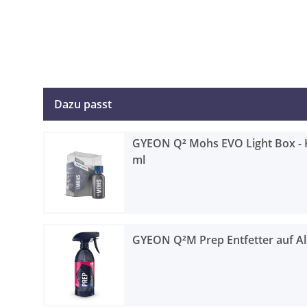
Dazu passt
GYEON Q² Mohs EVO Light Box - 
ml
GYEON Q²M Prep Entfetter auf Al