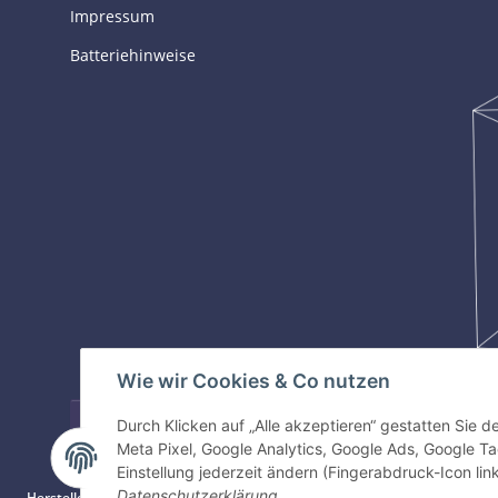
Impressum
Batteriehinweise
Wie wir Cookies & Co nutzen
Vertrag widerrufen
Durch Klicken auf „Alle akzeptieren“ gestatten Sie 
Meta Pixel, Google Analytics, Google Ads, Google 
* Alle Preise inkl. gesetzlicher USt., zzgl.
Versand
Einstellung jederzeit ändern (Fingerabdruck-Icon link
Datenschutzerklärung
.
Herstellerinformationen:
Gyeon Innovative Chemicals PTE LTD, Bukit Batik 