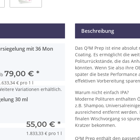
Beschreibung
Das Q²M Prep ist eine absolut
siegelung mit 36 Mon
Coating. Es ermöglicht die wei
Politurrückstände, die das Anh
könnten. Wenn Sie also ihre O
79,00 €
*
später die beste Performance a
ab
effektiven Vorbereitung sparen
.633,34 € pro 1 l
eitere Variationen erhältlich.
Warum nicht einfach IPA?
elung 30 ml
Moderne Polituren enthalten Ö
z.B. Shampoo, Universalreiniger
ausreichend entfernt werden. D
finalen Wischvorgang so spuren
55,00 €
*
Kratzer bekommen.
1.833,33 € pro 1 l
Q²M Prep enthält den passende