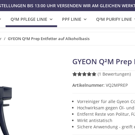
STELLUNGEN BIS 13:00 UHR VERSENDEN WIR AM GLEICHEN WERK
Q²M PFLEGE LINIE
PPF LINIE
Q²M PURIFY LINIE
r
GYEON Q²M Prep Entfetter auf Alkoholbasis
GYEON Q²M Prep E
(1 Bewertungen)
Artikelnummer:
VQ2MPREP
Vorreiniger für alle Gyeon C
Hochwirksam gegen Öl- und 
Entfernt Reste von Politur, 
Wirkt antistatisch
Sichere Anwendung - greift 