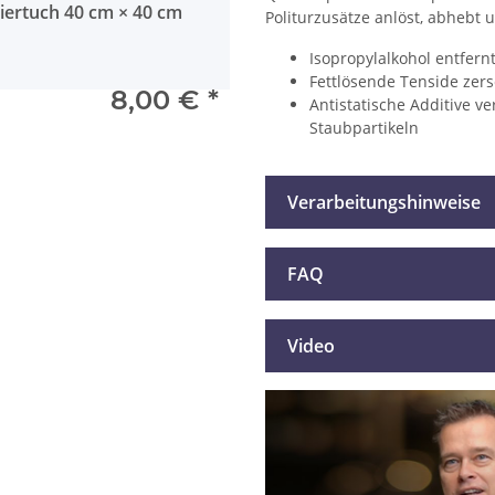
iertuch 40 cm × 40 cm
Politurzusätze anlöst, abhebt 
Isopropylalkohol entfern
Fettlösende Tenside zers
8,00 €
*
Antistatische Additive 
Staubpartikeln
Verarbeitungshinweise
FAQ
Video