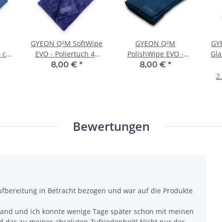
GYEON Q²M SoftWipe
GYEON Q²M
GY
0 cm
EVO - Poliertuch 40
PolishWipe EVO -
Gla
cm × 40 cm
Poliertuch 40 cm × 40
8,00 €
*
8,00 €
*
cm
2
Bewertungen
fbereitung in Betracht bezogen und war auf die Produkte
rsand und ich konnte wenige Tage später schon mit meinen
 das zu meiner absoluten Zufriedenheit! Nicht nur der