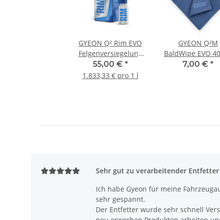
GYEON Q² Rim EVO
GYEON Q²M
Felgenversiegelung
BaldWipe EVO 4
30 ml
× 40 cm
55,00 €
*
7,00 €
*
1.833,33 € pro 1 l
Sehr gut zu verarbeitender Entfetter
Ich habe Gyeon für meine Fahrzeugau
sehr gespannt.
Der Entfetter wurde sehr schnell Ve
neu erworben Produkten arbeiten und