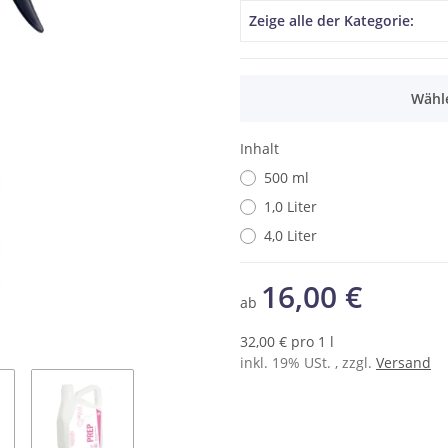
Produkteigenschaft
Wert
Zeige alle der Kategorie:
x
Wähle
Inhalt
500 ml
1,0 Liter
4,0 Liter
16,00 €
ab
32,00 € pro 1 l
inkl. 19% USt. , zzgl.
Versand