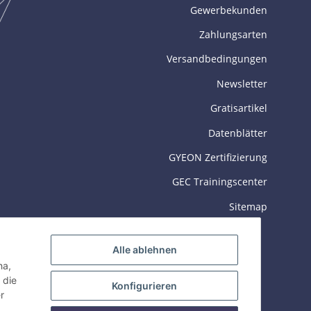
Gewerbekunden
Zahlungsarten
Versandbedingungen
Newsletter
Gratisartikel
Datenblätter
GYEON Zertifizierung
GEC Trainingscenter
Sitemap
Alle ablehnen
ha,
 die
Konfigurieren
r
© 2026 Gyeon Deutschland GmbH
Powered by
JTL-Shop