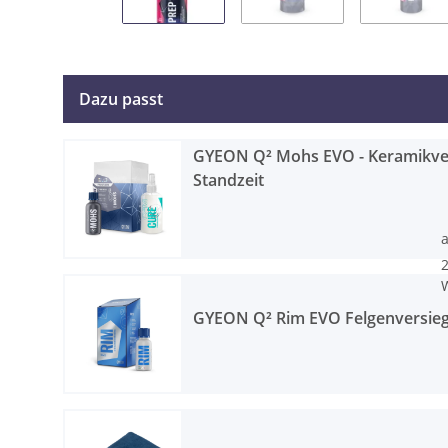
Dazu passt
GYEON Q² Mohs EVO - Keramikver
Standzeit
2
W
GYEON Q² Rim EVO Felgenversieg