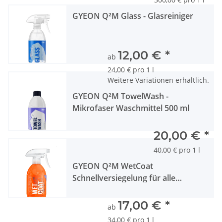
GYEON Q²M Glass - Glasreiniger
12,00 €
*
ab
24,00 € pro 1 l
Weitere Variationen erhältlich.
GYEON Q²M TowelWash -
Mikrofaser Waschmittel 500 ml
20,00 €
*
40,00 € pro 1 l
GYEON Q²M WetCoat
Schnellversiegelung für alle
Oberflächen
17,00 €
*
ab
34,00 € pro 1 l