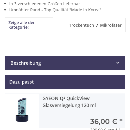
In 3 verschiedenen Größen lieferbar
Umnähter Rand - Top Qualität "Made in Korea"
Zeige alle der
Produkteigenschaft
Wert
Trockentuch
Mikrofaser
Kategorie:
Beschreibung
Dazu passt
GYEON Q² QuickView
Glasversiegelung 120 ml
36,00 €
*
300,00 € pro 1 l