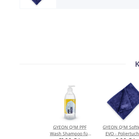
K
GYEON Q²M PPF
GYEON Q²M Soft
Wash Shampoo für
EVO - Poliertuch