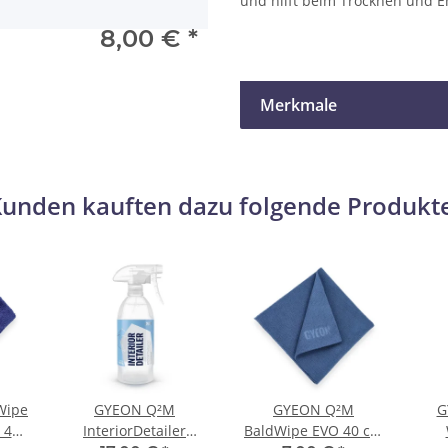
und hilft beim Trocknen und En
8,00 €
*
Merkmale
unden kauften dazu folgende Produkt
Wipe
GYEON Q²M
GYEON Q²M
G
 40
InteriorDetailer
BaldWipe EVO 40 cm