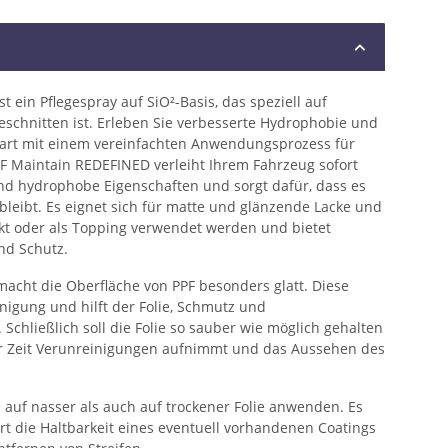
 ein Pflegespray auf SiO²-Basis, das speziell auf
eschnitten ist. Erleben Sie verbesserte Hydrophobie und
aart mit einem vereinfachten Anwendungsprozess für
Maintain REDEFINED verleiht Ihrem Fahrzeug sofort
und hydrophobe Eigenschaften und sorgt dafür, dass es
leibt. Es eignet sich für matte und glänzende Lacke und
kt oder als Topping verwendet werden und bietet
und Schutz.
cht die Oberfläche von PPF besonders glatt. Diese
inigung und hilft der Folie, Schmutz und
chließlich soll die Folie so sauber wie möglich gehalten
er Zeit Verunreinigungen aufnimmt und das Aussehen des
 auf nasser als auch auf trockener Folie anwenden. Es
ert die Haltbarkeit eines eventuell vorhandenen Coatings