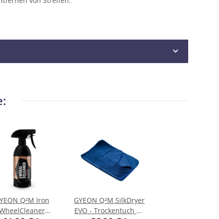
tfernen von Streifen.
e:
YEON Q²M Iron
GYEON Q²M SilkDryer
WheelCleaner
EVO - Trockentuch 70