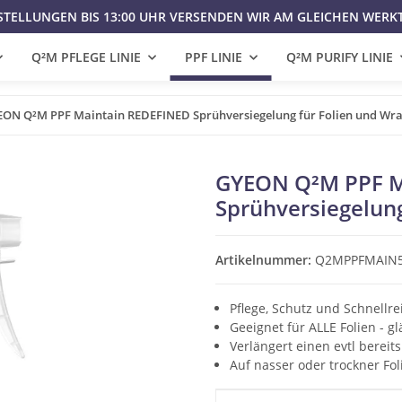
STELLUNGEN BIS 13:00 UHR VERSENDEN WIR AM GLEICHEN WERK
Q²M PFLEGE LINIE
PPF LINIE
Q²M PURIFY LINIE
ON Q²M PPF Maintain REDEFINED Sprühversiegelung für Folien und Wra
GYEON Q²M PPF M
Sprühversiegelung
Artikelnummer:
Q2MPPFMAIN
Pflege, Schutz und Schnellre
Geeignet für ALLE Folien - g
Verlängert einen evtl berei
Auf nasser oder trockner Fo