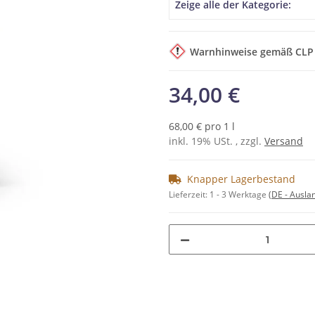
Produkteigenschaft
Wert
Zeige alle der Kategorie:
Warnhinweise gemäß CLP
34,00 €
68,00 € pro 1 l
inkl. 19% USt. , zzgl.
Versand
Knapper Lagerbestand
Lieferzeit:
1 - 3 Werktage
(DE - Ausla