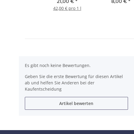
Folien und Wraps 500
cm × 40 cm
21,00 €
*
8,00 €
*
ml
42,00 € pro 1 l
Es gibt noch keine Bewertungen.
Geben Sie die erste Bewertung für diesen Artikel
ab und helfen Sie Anderen bei der
Kaufentscheidung
Artikel bewerten