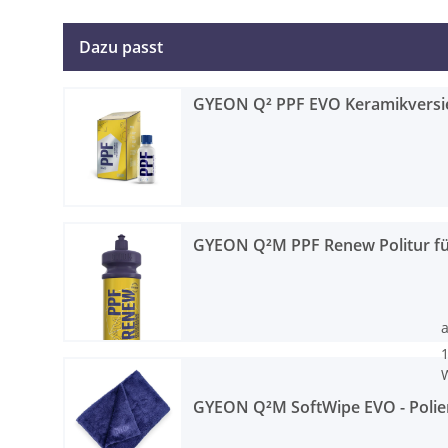
Dazu passt
GYEON Q² PPF EVO Keramikversieg
GYEON Q²M PPF Renew Politur fü
1
W
GYEON Q²M SoftWipe EVO - Polie