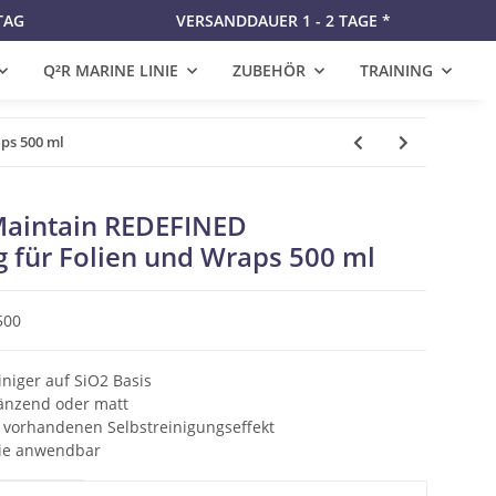
TAG
VERSANDDAUER 1 - 2 TAGE *
Q²R MARINE LINIE
ZUBEHÖR
TRAINING
ps 500 ml
aintain REDEFINED
 für Folien und Wraps 500 ml
500
iniger auf SiO2 Basis
länzend oder matt
ts vorhandenen Selbstreinigungseffekt
lie anwendbar