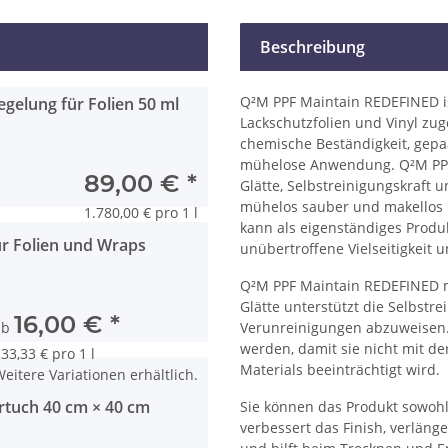
Beschreibung
Q²M PPF Maintain REDEFINED ist
elung für Folien 50 ml
Lackschutzfolien und Vinyl zug
chemische Beständigkeit, gep
mühelose Anwendung. Q²M PPF 
89,00 €
*
Glätte, Selbstreinigungskraft 
mühelos sauber und makellos b
1.780,00 € pro 1 l
kann als eigenständiges Produ
r Folien und Wraps
unübertroffene Vielseitigkeit 
Q²M PPF Maintain REDEFINED ma
Glätte unterstützt die Selbstre
16,00 €
*
ab
Verunreinigungen abzuweisen. S
werden, damit sie nicht mit d
33,33 € pro 1 l
Materials beeinträchtigt wird.
eitere Variationen erhältlich.
rtuch 40 cm × 40 cm
Sie können das Produkt sowohl
verbessert das Finish, verläng