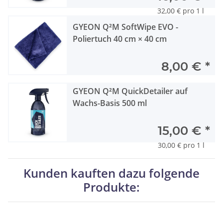
32,00 € pro 1 l
GYEON Q²M SoftWipe EVO -
Poliertuch 40 cm × 40 cm
8,00 €
*
GYEON Q²M QuickDetailer auf
Wachs-Basis 500 ml
15,00 €
*
30,00 € pro 1 l
Kunden kauften dazu folgende
Produkte: