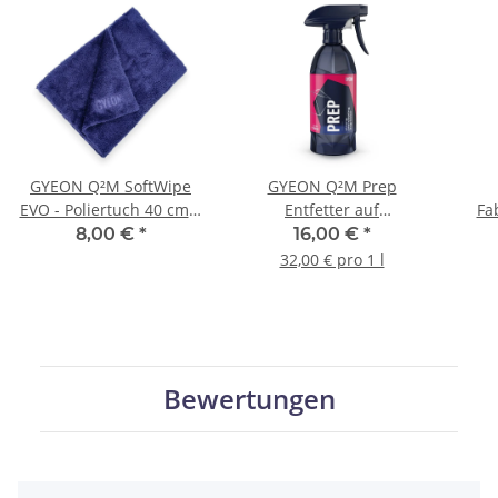
GYEON Q²M SoftWipe
GYEON Q²M Prep
EVO - Poliertuch 40 cm ×
Entfetter auf
Fa
40 cm
Alkoholbasis 500 ml
und 
8,00 €
*
16,00 €
*
32,00 € pro 1 l
Bewertungen