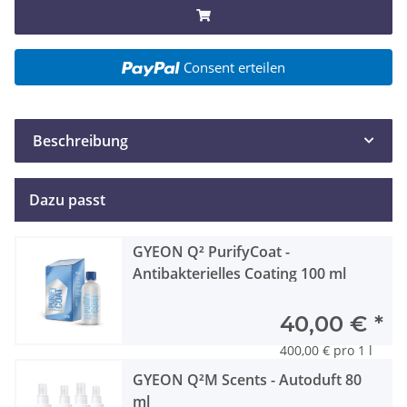
Consent erteilen
Beschreibung
Dazu passt
GYEON Q² PurifyCoat -
Antibakterielles Coating 100 ml
40,00 €
*
400,00 € pro 1 l
GYEON Q²M Scents - Autoduft 80
ml