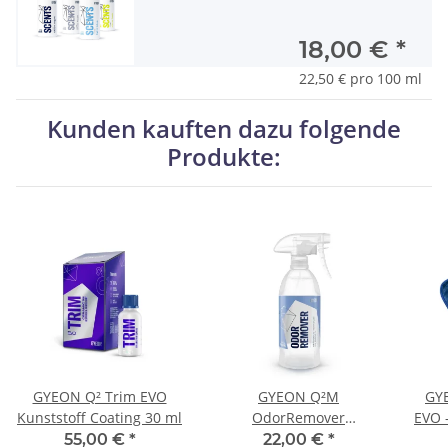
18,00 €
*
22,50 € pro 100 ml
Kunden kauften dazu folgende
Produkte:
GYEON Q² Trim EVO
GYEON Q²M
GYE
Kunststoff Coating 30 ml
OdorRemover
EVO 
Geruchsentferner 500
55,00 €
*
22,00 €
*