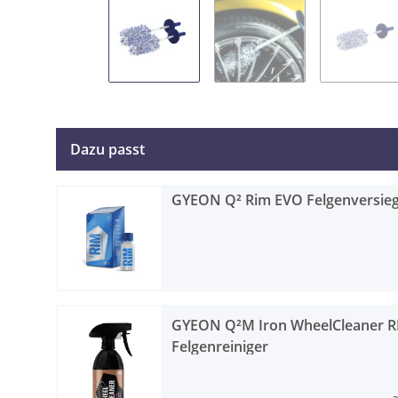
Dazu passt
GYEON Q² Rim EVO Felgenversieg
GYEON Q²M Iron WheelCleaner R
Felgenreiniger