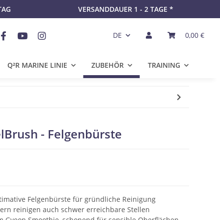
TAG
VERSANDDAUER 1 - 2 TAGE *
DE
0,00 €
Q²R MARINE LINIE
ZUBEHÖR
TRAINING
Brush - Felgenbürste
timative Felgenbürste für gründliche Reinigung
ern reinigen auch schwer erreichbare Stellen
m Gyeon Smoothie, schonend für sensible Oberflächen