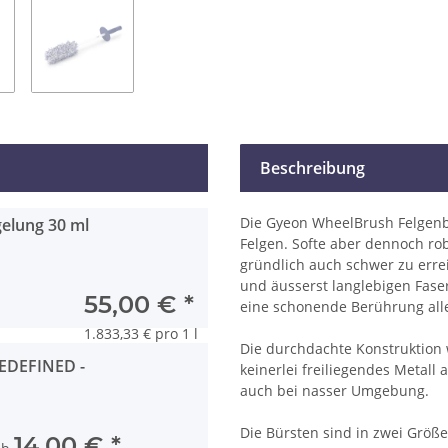
Beschreibung
Die Gyeon WheelBrush Felgenbür
elung 30 ml
Felgen. Softe aber dennoch ro
gründlich auch schwer zu erre
und äusserst langlebigen Fas
55,00 €
*
eine schonende Berührung alle
1.833,33 € pro 1 l
Die durchdachte Konstruktion 
EDEFINED -
keinerlei freiliegendes Metall 
auch bei nasser Umgebung.
Die Bürsten sind in zwei Größe
14,00 €
*