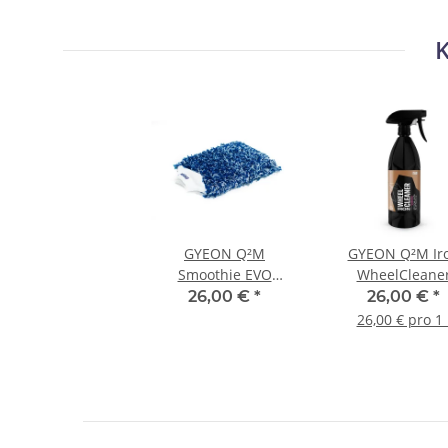
K
GYEON Q²M
GYEON Q²M Ir
Smoothie EVO
WheelCleane
WashMitt -
REDEFINED -
26,00 €
*
26,00 €
*
Waschhandschuh
Felgenreiniger 
26,00 € pro 1 
Liter