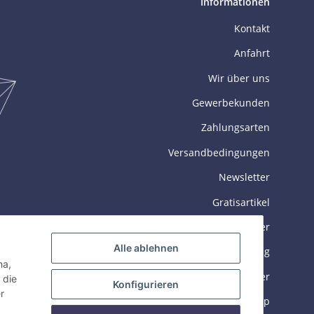
Informationen
Kontakt
Anfahrt
Wir über uns
Gewerbekunden
Zahlungsarten
Versandbedingungen
Newsletter
Gratisartikel
Datenblätter
Alle ablehnen
GYEON Zertifizierung
ha,
GEC Trainingscenter
 die
Konfigurieren
r
Sitemap