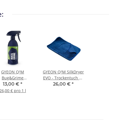
e:
GYEON Q²M
GYEON Q²M SilkDryer
Bug&Grime
EVO - Trockentuch 70
sektenentferner
cm × 90 cm
13,00 €
*
26,00 €
*
500 ml
26,00 € pro 1 l