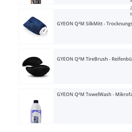
2
W
GYEON Q²M SilkMitt - Trocknun
GYEON Q²M TireBrush - Reifenbü
GYEON Q²M TowelWash - Mikrofa