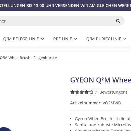
STELLUNGEN BIS 13:00 UHR VERSENDEN WIR AM GLEICHEN WERK
Q²M PFLEGE LINIE
PPF LINIE
Q²M PURIFY LINIE
Q²M WheelBrush - Felgenbürste
GYEON Q²M Wheel
(1 Bewertungen)
Artikelnummer:
VQ2MWB
Gyeon WheelBrush ist die ul
Sanfte und robuste Microfas
Chemieresistente Fasern vo