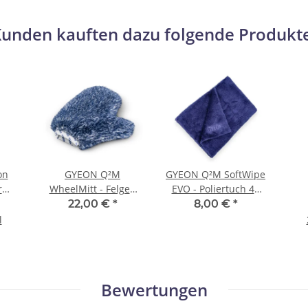
unden kauften dazu folgende Produkt
on
GYEON Q²M
GYEON Q²M SoftWipe
r
WheelMitt - Felgen
EVO - Poliertuch 40
Waschhandschuh
cm × 40 cm
In
22,00 €
*
8,00 €
*
1,0
l
Bewertungen