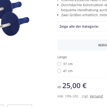
Durchdachte Konstruktion oh
bequeme Handhabung auch 
Zwei Größen erhältlich: mitt
Produkteigenschaft
Wert
Zeige alle der Kategorie:
x
Wähle
Länge
37 cm
47 cm
25,00 €
ab
inkl. 19% USt. , zzgl.
Versand