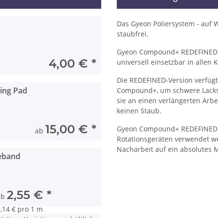
Das Gyeon Poliersystem - auf W
staubfrei.
Gyeon Compound+ REDEFINED ist
4,00 €
*
universell einsetzbar in allen
Die REDEFINED-Version verfügt
ing Pad
Compound+, um schwere Lacksc
sie an einen verlängerten Arbe
keinen Staub.
15,00 €
*
Gyeon Compound+ REDEFINED ka
ab
Rotationsgeräten verwendet wer
Nacharbeit auf ein absolutes 
eband
2,55 €
*
ab
,14 € pro 1 m