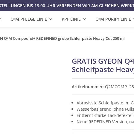
STELLUNGEN BIS 13:00 UHR VERSENDEN WIR AM GLEICHEN WERK
Q²M PFLEGE LINIE
PPF LINIE
Q²M PURIFY LINIE
N Q²M Compound+ REDEFINED grobe Schleifpaste Heavy Cut 250 ml
GRATIS GYEON Q²
Schleifpaste Heav
Artikelnummer:
Q2MCOMP+25
Abrasivste Schleifpaste im 
Wasserbasierend, ohne Füllst
Entfernt starke Lackdefekte i
Neue REDEFINED Version, na