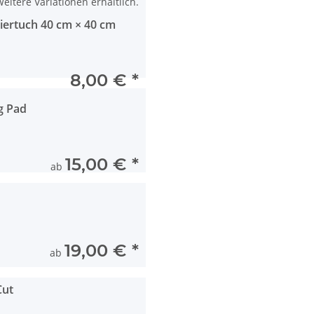
eitere Variationen erhältlich.
iertuch 40 cm × 40 cm
8,00 €
*
g Pad
15,00 €
*
ab
19,00 €
*
ab
Cut