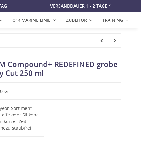
TAG
VERSANDDAUER 1 - 2 TAGE *
Q²R MARINE LINIE
ZUBEHÖR
TRAINING
M Compound+ REDEFINED grobe
y Cut 250 ml
0_G
Gyeon Sortiment
offe oder Silikone
n kurzer Zeit
hezu staubfrei