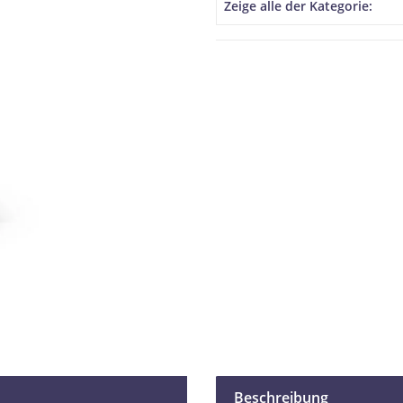
Produkteigenschaft
Wert
Zeige alle der Kategorie:
Beschreibung