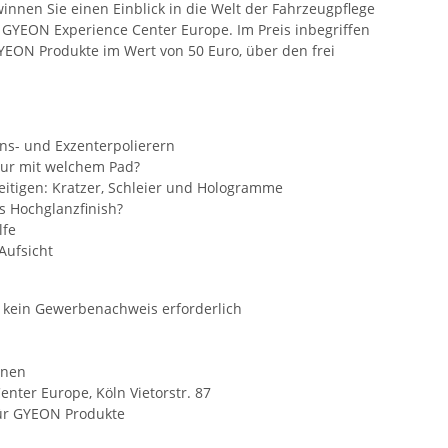
winnen Sie einen Einblick in die Welt der Fahrzeugpflege
 GYEON Experience Center Europe. Im Preis inbegriffen
YEON Produkte im Wert von 50 Euro, über den frei
ns- und Exzenterpolierern
tur mit welchem Pad?
itigen: Kratzer, Schleier und Hologramme
es Hochglanzfinish?
lfe
Aufsicht
 kein Gewerbenachweis erforderlich
onen
nter Europe, Köln Vietorstr. 87
für GYEON Produkte