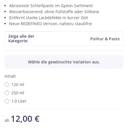
Abrasivste Schleifpaste im Gyeon Sortiment
Wasserbasierend, ohne Füllstoffe oder Silikone
Entfernt starke Lackdefekte in kurzer Zeit
Neue REDEFINED Version, nahezu staubfrei
Zeige alle der
Produkteigenschaft
Wert
Politur & Paste
Kategorie:
x
Wähle die gewünschte Variation aus.
Inhalt
120 ml
250 ml
1,0 Liter
12,00 €
ab