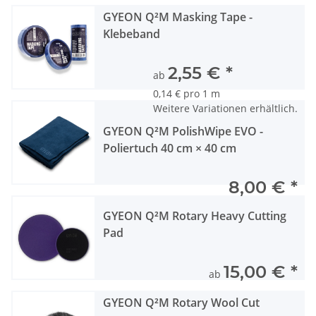
GYEON Q²M Masking Tape -
Klebeband
2,55 €
*
ab
0,14 € pro 1 m
Weitere Variationen erhältlich.
GYEON Q²M PolishWipe EVO -
Poliertuch 40 cm × 40 cm
8,00 €
*
GYEON Q²M Rotary Heavy Cutting
Pad
15,00 €
*
ab
GYEON Q²M Rotary Wool Cut