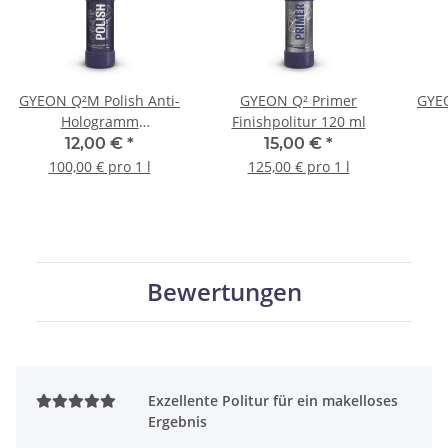
GYEON Q²M Polish Anti-
GYEON Q² Primer
GYEO
Hologramm
Finishpolitur 120 ml
Hochglanzpolitur 120 ml
Ho
12,00 €
*
15,00 €
*
100,00 € pro 1 l
125,00 € pro 1 l
Bewertungen
Exzellente Politur für ein makelloses
Ergebnis