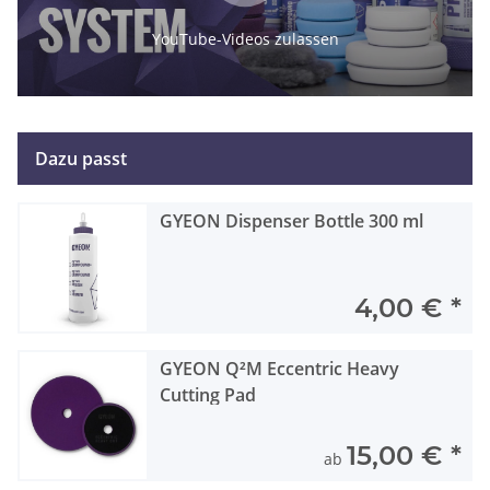
YouTube-Videos zulassen
Dazu passt
GYEON Dispenser Bottle 300 ml
4,00 €
*
GYEON Q²M Eccentric Heavy
Cutting Pad
15,00 €
*
ab