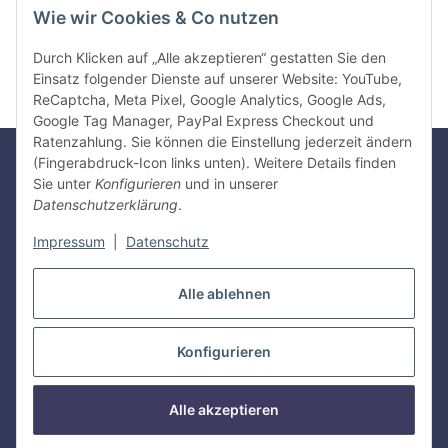
Wie wir Cookies & Co nutzen
Artikel bewerten
Durch Klicken auf „Alle akzeptieren“ gestatten Sie den
Einsatz folgender Dienste auf unserer Website: YouTube,
ReCaptcha, Meta Pixel, Google Analytics, Google Ads,
Google Tag Manager, PayPal Express Checkout und
Ratenzahlung. Sie können die Einstellung jederzeit ändern
(Fingerabdruck-Icon links unten). Weitere Details finden
Sie unter
Konfigurieren
und in unserer
Gesetzliche Informationen
Datenschutzerklärung
.
Impressum
|
Datenschutz
Informationen
Alle ablehnen
Vertrag widerrufen
Konfigurieren
* Alle Preise inkl. gesetzlicher USt., zzgl.
Versand
Herstellerinformationen:
Gyeon Innovative Chemicals PTE LTD, Bukit
Alle akzeptieren
Batik Crescent 1, Singapur, 658064
© 2026 Gyeon Deutschland GmbH