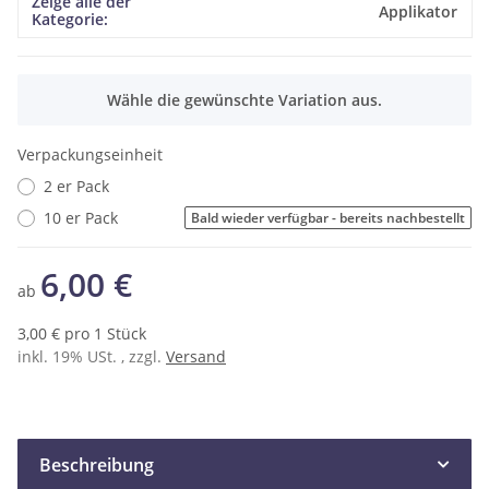
Zeige alle der
Produkteigenschaft
Wert
Applikator
Kategorie:
x
Wähle die gewünschte Variation aus.
Verpackungseinheit
2 er Pack
10 er Pack
Bald wieder verfügbar - bereits nachbestellt
6,00 €
ab
3,00 € pro 1 Stück
inkl. 19% USt. , zzgl.
Versand
Beschreibung