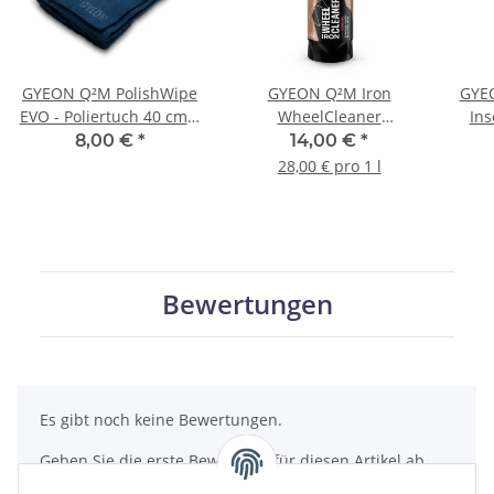
GYEON Q²M PolishWipe
GYEON Q²M Iron
GYE
EVO - Poliertuch 40 cm ×
WheelCleaner
Ins
40 cm
REDEFINED -
8,00 €
*
14,00 €
*
Felgenreiniger 500 ml
28,00 € pro 1 l
Bewertungen
Es gibt noch keine Bewertungen.
Geben Sie die erste Bewertung für diesen Artikel ab
und helfen Sie Anderen bei der Kaufentscheidung