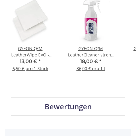
GYEON Q²M
GYEON Q²M
G
LeatherWipe EVO -
LeatherCleaner strong
Lederpflegetuch 40 x 40
Lederreiniger stark 500
Al
13,00 €
*
18,00 €
*
cm 2 Stück
ml
6,50 € pro 1 Stück
36,00 € pro 1 l
Bewertungen