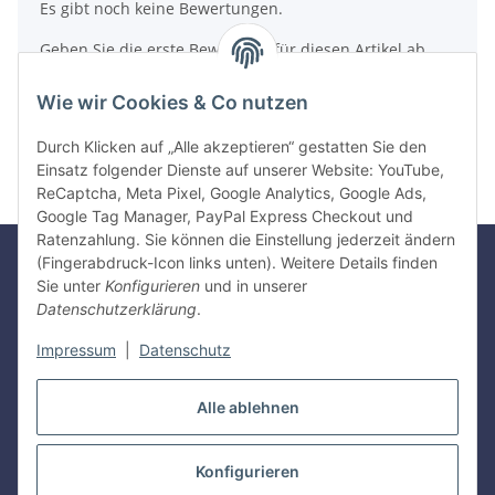
Es gibt noch keine Bewertungen.
Geben Sie die erste Bewertung für diesen Artikel ab
und helfen Sie Anderen bei der Kaufentscheidung
Wie wir Cookies & Co nutzen
Artikel bewerten
Durch Klicken auf „Alle akzeptieren“ gestatten Sie den
Einsatz folgender Dienste auf unserer Website: YouTube,
ReCaptcha, Meta Pixel, Google Analytics, Google Ads,
Google Tag Manager, PayPal Express Checkout und
Ratenzahlung. Sie können die Einstellung jederzeit ändern
(Fingerabdruck-Icon links unten). Weitere Details finden
Sie unter
Konfigurieren
und in unserer
Gesetzliche Informationen
Datenschutzerklärung
.
Impressum
|
Datenschutz
Informationen
Alle ablehnen
Vertrag widerrufen
Konfigurieren
* Alle Preise inkl. gesetzlicher USt., zzgl.
Versand