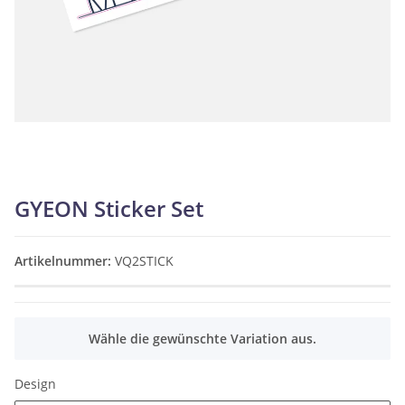
GYEON Sticker Set
Artikelnummer:
VQ2STICK
Produkteigenschaft
Wert
x
Wähle die gewünschte Variation aus.
Design