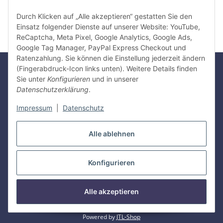
Artikel bewerten
Durch Klicken auf „Alle akzeptieren“ gestatten Sie den
Einsatz folgender Dienste auf unserer Website: YouTube,
ReCaptcha, Meta Pixel, Google Analytics, Google Ads,
Google Tag Manager, PayPal Express Checkout und
Ratenzahlung. Sie können die Einstellung jederzeit ändern
(Fingerabdruck-Icon links unten). Weitere Details finden
Sie unter
Konfigurieren
und in unserer
Gesetzliche Informationen
Datenschutzerklärung
.
Impressum
|
Datenschutz
Informationen
Alle ablehnen
Vertrag widerrufen
Konfigurieren
* Alle Preise inkl. gesetzlicher USt., zzgl.
Versand
Herstellerinformationen:
Gyeon Innovative Chemicals PTE LTD, Bukit
Alle akzeptieren
Batik Crescent 1, Singapur, 658064
© 2026 Gyeon Deutschland GmbH
Powered by
JTL-Shop