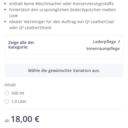
enthält keine Weichmacher oder Konservierungsstoffe
hinterlässt den ursprünglichen (leder)typischen matten
Look
idealer Vorreiniger für den Auftrag von Q² LeatherCoat
oder Q² LeatherShield
Produkteigenschaft
Wert
Lederpflege
Zeige alle der
Kategorie:
Innenraumpflege
x
Wähle die gewünschte Variation aus.
Inhalt
500 ml
1,0 Liter
18,00 €
ab