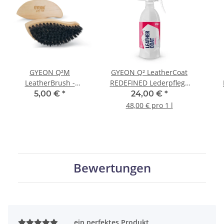
GYEON Q²M
GYEON Q² LeatherCoat
LeatherBrush -
REDEFINED Lederpflege
Lederbürste
auf Keramik-Basis 500
In
5,00 €
*
24,00 €
*
ml
ant
48,00 € pro 1 l
Bewertungen
ein perfektes Produkt