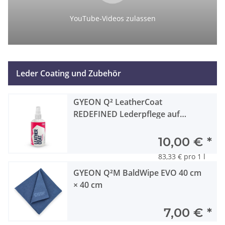
YouTube-Videos zulassen
Leder Coating und Zubehör
GYEON Q² LeatherCoat
REDEFINED Lederpflege auf
Keramik-Basis 120 ml
10,00 €
*
83,33 € pro 1 l
GYEON Q²M BaldWipe EVO 40 cm
× 40 cm
7,00 €
*