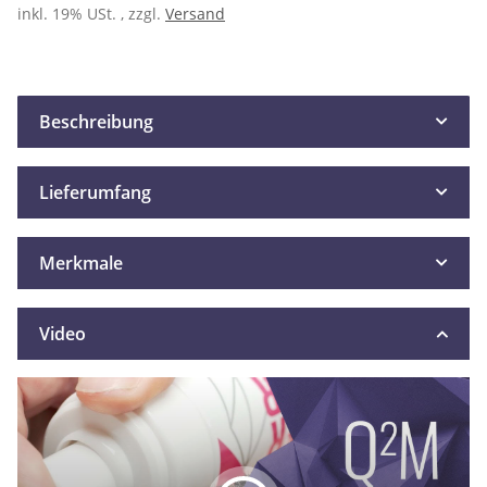
inkl. 19% USt. , zzgl.
Versand
Beschreibung
Lieferumfang
Merkmale
Video