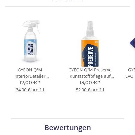
GYEON Q²M
GYEON Q²M Preserve
GY
InteriorDetailer
Kunststoffpflege auf
EVO 
Innenraum-Detailer
Wasser-Basis 250 ml
17,00 €
*
13,00 €
*
antibakteriell 500 ml
34,00 € pro 1 l
52,00 € pro 1 l
Bewertungen