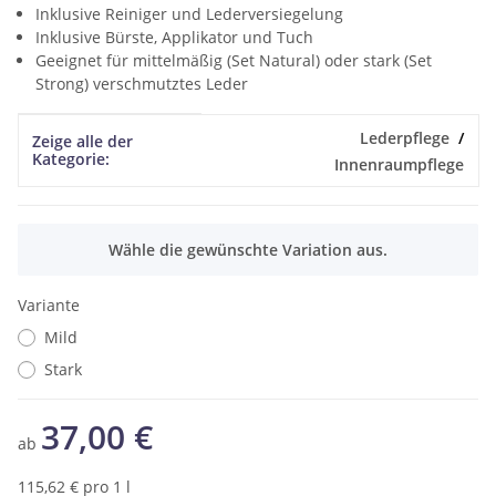
Inklusive Reiniger und Lederversiegelung
Inklusive Bürste, Applikator und Tuch
Geeignet für mittelmäßig (Set Natural) oder stark (Set
Strong) verschmutztes Leder
Produkteigenschaft
Wert
Lederpflege
Zeige alle der
Kategorie:
Innenraumpflege
x
Wähle die gewünschte Variation aus.
Variante
Mild
Stark
37,00 €
ab
115,62 € pro 1 l